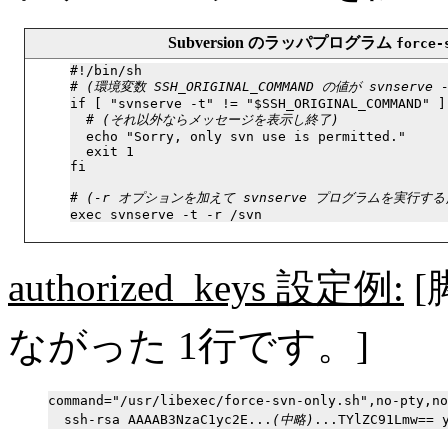
Subversion のラッパプログラム
force-
#!/bin/sh

# 
(環境変数 SSH_ORIGINAL_COMMAND の値が svnser
if [ "svnserve -t" != "$SSH_ORIGINAL_COMMAND" ];
  # 
(それ以外ならメッセージを表示し終了)
  echo "Sorry, only svn use is permitted."

  exit 1

fi

# 
(-r オプションを加えて svnserve プログラムを実行する
authorized_keys 設定例:
[
ながった 1行です。]
command="/usr/libexec/force-svn-only.sh",no-pty,no
  ssh-rsa AAAAB3NzaC1yc2E...
(中略)