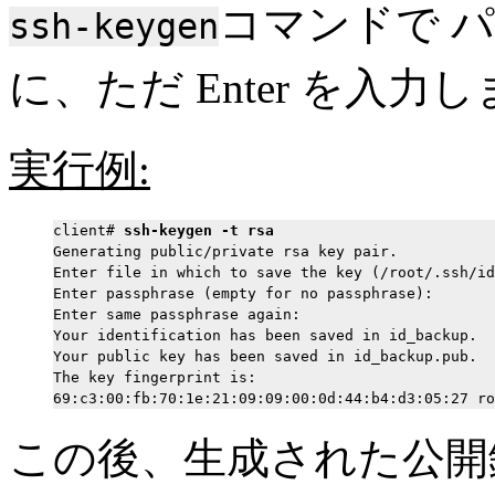
コマンドで 
ssh-keygen
に、ただ Enter を入力
実行例:
client# 
ssh-keygen -t rsa
Generating public/private rsa key pair.

Enter file in which to save the key (/root/.ssh/id
Enter passphrase (empty for no passphrase):       
Enter same passphrase again:                      
Your identification has been saved in id_backup.

Your public key has been saved in id_backup.pub.

The key fingerprint is:

この後、生成された公