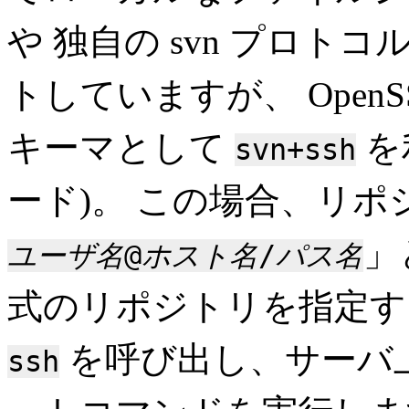
や 独自の svn プロ
トしていますが、 OpenS
キーマとして
を
svn+ssh
ード)。 この場合、リポジ
」
ユーザ名
@
ホスト名
/
パス名
式のリポジトリを指定
を呼び出し、サーバ
ssh