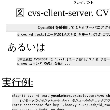
図 cvs-client-ser
OpenSSH を経由して CVS サーバにア
$ 
cvs -d :ext:[
ユーザ名
@]
ホスト名
:
リモートパス名
コマ
あるいは
(環境変数 
CVSROOT
 に ":ext:[
ユーザ名
@]
ホスト名
:
リモー
$ 
cvs 
コマンド 引数1 引数2
 ...
実行例:
client$ 
cvs -d :ext:yusuke@cvs.example.com:/cvs ch
(リモートのリポジトリから docs モジュールをチェックアウ
Enter passphrase for key '/home/yusuke/.ssh/id_rsa
cvs checkout: Updating docs
