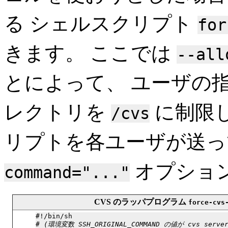
る シェルスクリプト
for
きます。 ここでは
--all
とによって、 ユーザの
レクトリを
に制限
/cvs
リプトを各ユーザが送っ
オプショ
command="..."
CVS のラッパプログラム
force-cvs
#!/bin/sh

# 
(環境変数 SSH_ORIGINAL_COMMAND の値が cvs se