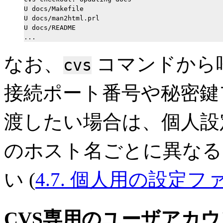
U docs/Makefile

U docs/man2html.prl

U docs/README

なお、
コマンドから
cvs
接続ポート番号や秘密鍵
渡したい場合は、個人設
のホスト名ごとに異なる
い (
4.7. 個人用の設定
CVS専用のユーザアカ