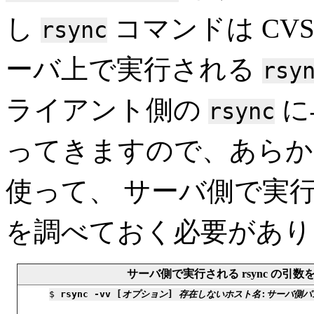
し
コマンドは CVS や
rsync
ーバ上で実行される
rsy
ライアント側の
に
rsync
ってきますので、あら
使って、 サーバ側で実
を調べておく必要があり
サーバ側で実行される rsync の引数
$ 
rsync -vv [
オプション
] 
存在しないホスト名
:
サーバ側パ