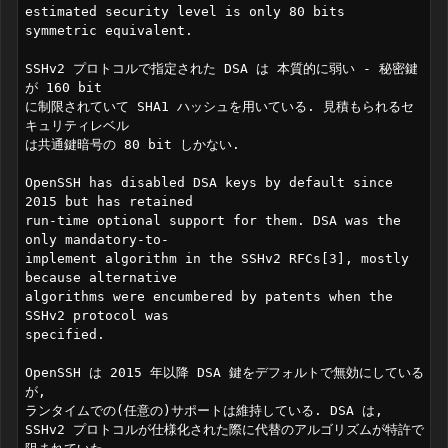
estimated security level is only 80 bits 
symmetric equivalent.

SSHv2 プロトコルで指定された DSA は 本質的に弱い - 秘密鍵
が 160 bit

に制限されていて SHA1 ハッシュを用いている. 見積もられるセ
キュリティレベル

は共通鍵暗号の 80 bit しかない.

OpenSSH has disabled DSA keys by default since 
2015 but has retained

run-time optional support for them. DSA was the 
only mandatory-to-

implement algorithm in the SSHv2 RFCs[3], mostly 
because alternative

algorithms were encumbered by patents when the 
SSHv2 protocol was

specified.

OpenSSH は 2015 年以降 DSA 鍵をデフォルトで無効にしている
が, 

ランタイムでの(任意の)サポートは維持している. DSA は,

SSHv2 プロトコルが仕様化された際に代替のアルゴリズムが特許で