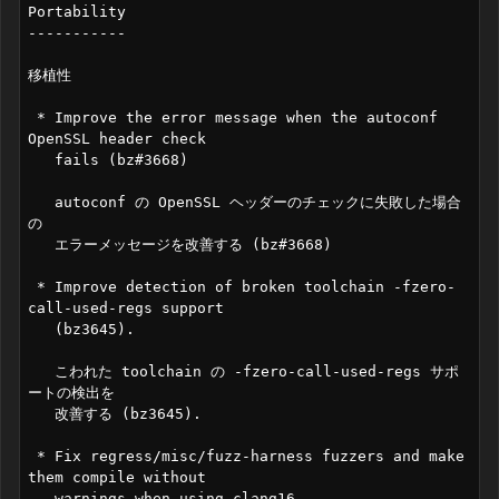
Portability

-----------

移植性

 * Improve the error message when the autoconf 
OpenSSL header check

   fails (bz#3668)

   autoconf の OpenSSL ヘッダーのチェックに失敗した場合
の

   エラーメッセージを改善する (bz#3668)

 * Improve detection of broken toolchain -fzero-
call-used-regs support

   (bz3645).

   こわれた toolchain の -fzero-call-used-regs サポ
ートの検出を

   改善する (bz3645).

 * Fix regress/misc/fuzz-harness fuzzers and make 
them compile without

   warnings when using clang16
