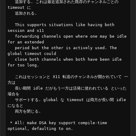
   追加する. これは最近追加された既存のチャンネルごとの 
timeout に

   追加される.

   This supports situations like having both 
session and x11

   forwarding channels open where one may be idle 
for an extended

   period but the other is actively used. The 
global timeout could

   close both channels when both have been idle 
for too long.

   これはセッションと X11 転送のチャンネルが開かれていて 一
方は

   長い期間 idle だがもう一方は活発に使われている といった
場合を

   サポートする. global な timeout は両方が長い間 idle 
になると

   両方を閉じる.

 * All: make DSA key support compile-time 
optional, defaulting to on.
