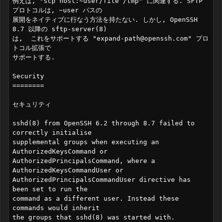
例えば, "scp host:~user/file /tmp" に関連する. SFTP 
プロトコルは, ~user パスの

展開をネイティブに行なう方法を持たない. しかし, OpenSSH 
8.7 以降の sftp-server(8)

は,  これをサポートする "expand-path@openssh.com" プロ
トコル拡張で

サポートする.

Security

========

セキュリティ

sshd(8) from OpenSSH 6.2 through 8.7 failed to 
correctly initialise

supplemental groups when executing an 
AuthorizedKeysCommand or

AuthorizedPrincipalsCommand, where a 
AuthorizedKeysCommandUser or

AuthorizedPrincipalsCommandUser directive has 
been set to run the

command as a different user. Instead these 
commands would inherit

the groups that sshd(8) was started with.
