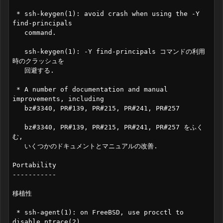
 * ssh-keygen(1): avoid crash when using the -Y 
find-principals

   command.

   ssh-keygen(1): -Y find-principals コマンドの利用
時のクラッシュを

   回避する.

 * A number of documentation and manual 
improvements, including

   bz#3340, PR#139, PR#215, PR#241, PR#257

   bz#3340, PR#139, PR#215, PR#241, PR#257 をふく
む,

   いくつかのドキュメントとマニュアルの改善.

Portability

-----------

移植性

 * ssh-agent(1): on FreeBSD, use procctl to 
disable ptrace(2)
