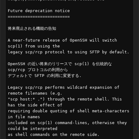
Future deprecation notice

=========================

将来廃止される機能の告知

A near-future release of OpenSSH will switch 
scp(1) from using the

legacy scp/rcp protocol to using SFTP by default.

OpenSSH の近い将来のリリースで scp(1) を伝統的な 
scp/rcp プロトコルの利用から

デフォルトで SFTP の利用に変更する.

Legacy scp/rcp performs wildcard expansion of 
remote filenames (e.g.

"scp host:* .") through the remote shell. This 
has the side effect of

requiring double quoting of shell meta-characters 
in file names

included on scp(1) command-lines, otherwise they 
could be interpreted

as shell commands on the remote side.
