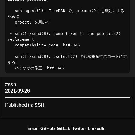
   ssh-agent(1): FreeBSD で, ptrace(2) を無効にする
ために

   procctl を用いる

 * ssh(1)/sshd(8): some fixes to the pselect(2) 
replacement

   compatibility code. bz#3345

   ssh(1)/sshd(8): pselect(2) の代替移植性のコードに対
する

#ssh
2021-09-26
Published in:
SSH
Email
GitHub
GitLab
Twitter
LinkedIn