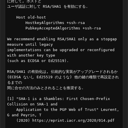
に対して, ホストと

ユーザ認証に対して RSA/SHA1 を有効にする.

    Host old-host

        HostkeyAlgorithms +ssh-rsa

	PubkeyAcceptedAlgorithms +ssh-rsa

We recommend enabling RSA/SHA1 only as a stopgap 
measure until legacy

implementations can be upgraded or reconfigured 
with another key type

(such as ECDSA or Ed25519).

RSA/SHA1 の有効化は, 伝統的な実装がアップグレードされるか

(ECDSA ないし Ed25519 のような) 他の鍵の種類で再設定され
るまでの

間に合せの方法のみとされることを推奨する.

[1] "SHA-1 is a Shambles: First Chosen-Prefix 
Collision on SHA-1 and

    Application to the PGP Web of Trust" Leurent, 
G and Peyrin, T

    (2020) https://eprint.iacr.org/2020/014.pdf
