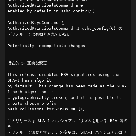
AuthorizedPrincipalsCommand are

enabled by default in sshd_config(5).

AuthorizedKeysCommand と 
AuthorizedPrincipalsCommand は sshd_config(6) の

デフォルトでは有効とされていない.

Potentially-incompatible changes

================================

潜在的に非互換な変更

This release disables RSA signatures using the 
SHA-1 hash algorithm

by default. This change has been made as the SHA-
1 hash algorithm is

cryptographically broken, and it is possible to 
create chosen-prefix

hash collisions for <USD$50K [1]

このリリースは SHA-1 ハッシュアルゴリズムを用いる RSA 署名
を

デフォルトで無効とする. この変更は, SHA-1 ハッシュアルゴリ