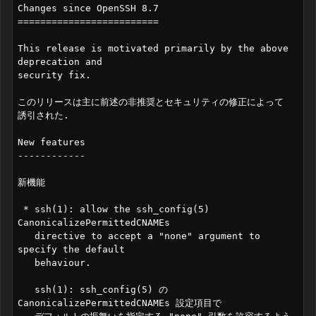
Changes since OpenSSH 8.7

=========================

This release is motivated primarily by the above 
deprecation and

security fix.

このリリースは主に前述の非推奨とセキュリティの修正によって

誘引された.

New features

------------

新機能

 * ssh(1): allow the ssh_config(5) 
CanonicalizePermittedCNAMEs

   directive to accept a "none" argument to 
specify the default

   behaviour.

   ssh(1): ssh_config(5) の 
CanonicalizePermittedCNAMEs 設定項目で
