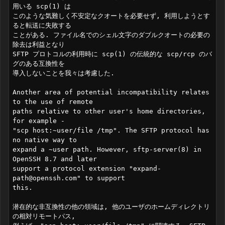
用いる scp(1) は

このような気難しく不安定なクオートを必要せず, 利用しようとす
ると転送に失敗する

ことがある. ファイル名でのシェル文字のダブルクオートの必要の
除去は利益となり

SFTP プロトコルの利用時に scp(1) の伝統的な scp/rcp のバ
グのある互換性を

導入しないことを我々は考慮した.

Another area of potential incompatibility relates 
to the use of remote

paths relative to other user's home directories, 
for example -

"scp host:~user/file /tmp". The SFTP protocol has 
no native way to

expand a ~user path. However, sftp-server(8) in 
OpenSSH 8.7 and later

support a protocol extension "expand-
path@openssh.com" to support

this.

潜在的な非互換性の他の領域は, 他のユーザのホームディレクトリ
の相対リモートパス,
