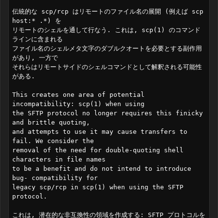
伝統的な scp/rcp はリモートのファイル名の展開 (例えば scp 
host:* .*) を

リモートのシェルを通して行なう. これは, scp(1) のコマンド
ラインに含まれる

ファイル名のシェルメタ文字のダブルクオートを必要とする副作用
があり, 一方で

それらはリモートサイドのシェルコマンドとして解釈される可能性
がある.

This creates one area of potential 
incompatibility: scp(1) when using

the SFTP protocol no longer requires this finicky 
and brittle quoting,

and attempts to use it may cause transfers to 
fail. We consider the

removal of the need for double-quoting shell 
characters in file names

to be a benefit and do not intend to introduce 
bug- compatibility for

legacy scp/rcp in scp(1) when using the SFTP 
protocol.

これは, 潜在的な非互換性の領域を作成する: SFTP プロトコルを