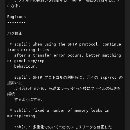
   デフォルトの振舞いを指定する "none" 引数を許容するよう
になる.

Bugfixes

--------

バグ修正

 * scp(1): when using the SFTP protocol, continue 
transferring files

   after a transfer error occurs, better matching 
original scp/rcp

   behaviour.

   scp(1): SFTP プロトコルの利用時に, 元々の scp/rcp の
振舞いに

   より合わせるため, 転送エラーが起った後にファイルの転送を
継続

   するようにする.

 * ssh(1): fixed a number of memory leaks in 
multiplexing,

   ssh(1): 多重化でのいくつかのメモリリークを修正した.
