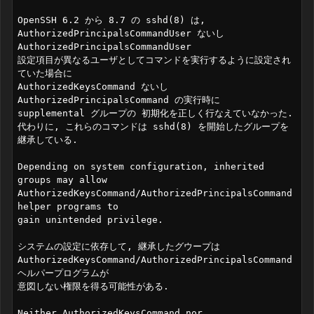
OpenSSH 6.2 から 8.7 の sshd(8) は,

AuthorizedPrincipalsCommandUser ないし 
AuthorizedPrincipalsCommandUser

設定項目が異なるユーザとしてコマンドを実行するように設定され
ていた場合に

AuthorizedKeysCommand ないし 
AuthorizedPrincipalsCommand の実行時に

supplemental グループの 初期化を正しく行なえていなかった.

代わりに, これらのコマンドは sshd(8) を開始したグループを
継承している.

Depending on system configuration, inherited 
groups may allow

AuthorizedKeysCommand/AuthorizedPrincipalsCommand 
helper programs to

gain unintended privilege.

システムの設定に依存して, 継承したグウープは

AuthorizedKeysCommand/AuthorizedPrincipalsCommand 
ヘルパープログラムが

意図しない権限を得る可能性がある.

Neither AuthorizedKeysCommand nor 