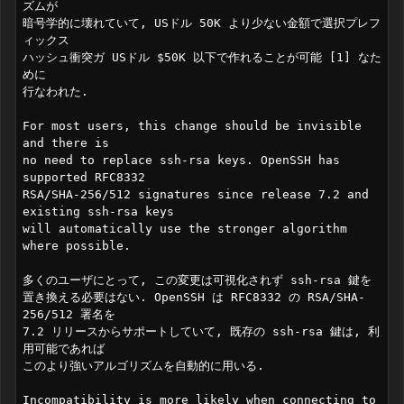
ズムが

暗号学的に壊れていて, USドル 50K より少ない金額で選択プレフ
ィックス

ハッシュ衝突ガ USドル $50K 以下で作れることが可能 [1] なた
めに

行なわれた.

For most users, this change should be invisible 
and there is

no need to replace ssh-rsa keys. OpenSSH has 
supported RFC8332

RSA/SHA-256/512 signatures since release 7.2 and 
existing ssh-rsa keys

will automatically use the stronger algorithm 
where possible.

多くのユーザにとって, この変更は可視化されず ssh-rsa 鍵を

置き換える必要はない. OpenSSH は RFC8332 の RSA/SHA-
256/512 署名を

7.2 リリースからサポートしていて, 既存の ssh-rsa 鍵は, 利
用可能であれば

このより強いアルゴリズムを自動的に用いる.

Incompatibility is more likely when connecting to 